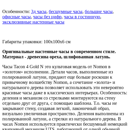
Особенности:
3д часы
,
бесшумные часы
,
большие часы
,
офисные часы
,
часы без цифр
,
часы в гостинную
,
эксклюзивные настенные часы
Габариты упаковки: 100x100x6 см
Оригинальные настенные часы в современном стиле.
Материал - древесина ореха, шлифованная латунь.
Часы Tacon 4 Gold N это культовая модель от Nomon в
«золотом» исполнении. Детали часов, выполненные из
полированной латуни, придают еще больше роскоши к
привычному волшебству Nomon, а сочетание «золота» и
натурального дерева позволяет использовать эти невероятно
красивые часы даже в классических интерьерах. Особенность:
деления и механизм со стрелками монтируются на стену
отдельно друг от друга, с помощью шаблона. Т.о. часы не
закрывают стену, создавая легкий, лаконичный образ,
визуально увеличивая пространство. Деления выполнены из
полированной латуни, а стрелки из натурального дерева. В
часах Nomon используется практически бесшумный немецкий
кварцевый механизм UTS, работающий от одной обычной