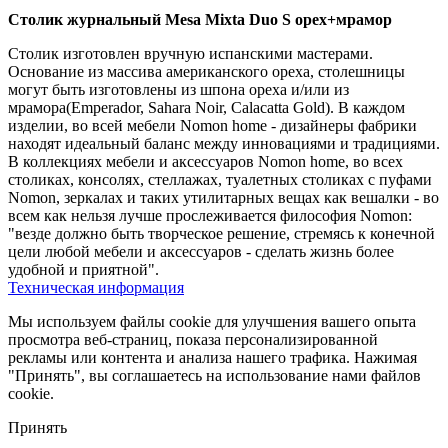
Cтолик журнальный Mesa Mixta Duo S орех+мрамор
Cтолик изготовлен вручную испанскими мастерами.
Основание из массива американского ореха, столешницы
могут быть изготовлены из шпона ореха и/или из
мрамора(Emperador, Sahara Noir, Calacatta Gold). В каждом
изделии, во всей мебели Nomon home - дизайнеры фабрики
находят идеальный баланс между инновациями и традициями.
В коллекциях мебели и аксессуаров Nomon home, во всех
столиках, консолях, стеллажах, туалетных столиках с пуфами
Nomon, зеркалах и таких утилитарных вещах как вешалки - во
всем как нельзя лучше прослеживается философия Nomon:
"везде должно быть творческое решение, стремясь к конечной
цели любой мебели и аксессуаров - сделать жизнь более
удобной и приятной".
Техническая информация
Мы используем файлы cookie для улучшения вашего опыта
просмотра веб-страниц, показа персонализированной
рекламы или контента и анализа нашего трафика. Нажимая
"Принять", вы соглашаетесь на использование нами файлов
cookie.
Принять