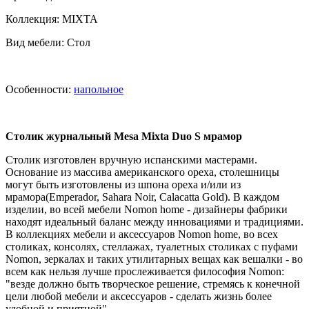
Коллекция: MIXTA
Вид мебели: Стол
Особенности:
напольное
Cтолик журнальный Mesa Mixta Duo S мрамор
Cтолик изготовлен вручную испанскими мастерами.
Основание из массива американского ореха, столешницы
могут быть изготовлены из шпона ореха и/или из
мрамора(Emperador, Sahara Noir, Calacatta Gold). В каждом
изделии, во всей мебели Nomon home - дизайнеры фабрики
находят идеальный баланс между инновациями и традициями.
В коллекциях мебели и аксессуаров Nomon home, во всех
столиках, консолях, стеллажах, туалетных столиках с пуфами
Nomon, зеркалах и таких утилитарных вещах как вешалки - во
всем как нельзя лучше прослеживается философия Nomon:
"везде должно быть творческое решение, стремясь к конечной
цели любой мебели и аксессуаров - сделать жизнь более
удобной и приятной".