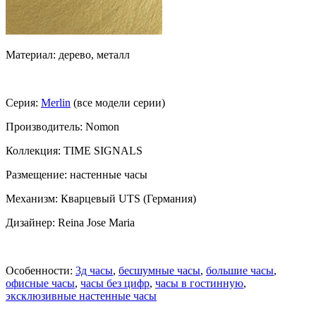
Материал: дерево, металл
Серия:
Merlin
(все модели серии)
Производитель: Nomon
Коллекция: TIME SIGNALS
Размещение: настенные часы
Механизм: Кварцевый UTS (Германия)
Дизайнер: Reina Jose Maria
Особенности:
3д часы
,
бесшумные часы
,
большие часы
,
офисные часы
,
часы без цифр
,
часы в гостинную
,
эксклюзивные настенные часы