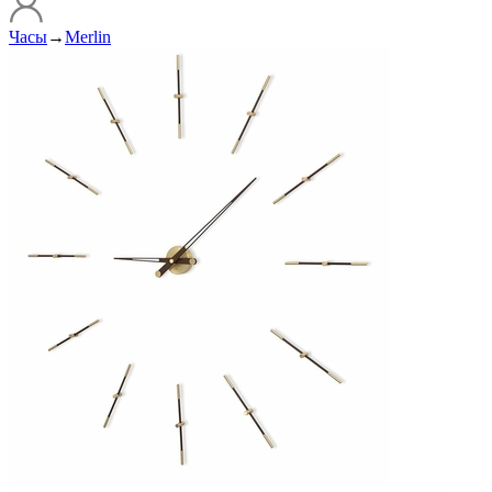
Часы
→
Merlin