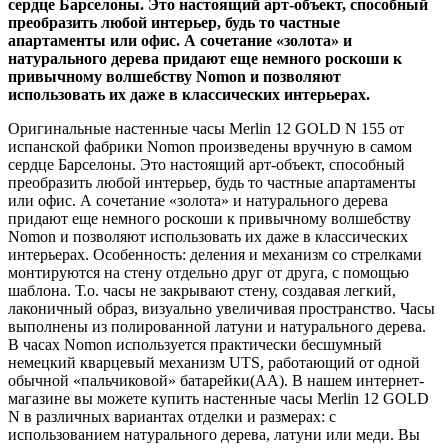
сердце Барселоны. Это настоящий арт-объект, способный
преобразить любой интерьер, будь то частные
апартаменты или офис. А сочетание «золота» и
натурального дерева придают еще немного роскоши к
привычному волшебству Nomon и позволяют
использовать их даже в классических интерьерах.
Оригинальные настенные часы Merlin 12 GOLD N 155 от
испанской фабрики Nomon произведены вручную в самом
сердце Барселоны. Это настоящий арт-объект, способный
преобразить любой интерьер, будь то частные апартаменты
или офис. А сочетание «золота» и натурального дерева
придают еще немного роскоши к привычному волшебству
Nomon и позволяют использовать их даже в классических
интерьерах. Особенность: деления и механизм со стрелками
монтируются на стену отдельно друг от друга, с помощью
шаблона. Т.о. часы не закрывают стену, создавая легкий,
лаконичный образ, визуально увеличивая пространство. Часы
выполнены из полированной латуни и натурального дерева.
В часах Nomon используется практически бесшумный
немецкий кварцевый механизм UTS, работающий от одной
обычной «пальчиковой» батарейки(AA). В нашем интернет-
магазине вы можете купить настенные часы Merlin 12 GOLD
N в различных вариантах отделки и размерах: с
использованием натурального дерева, латуни или меди. Вы