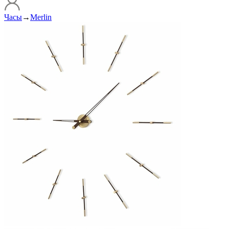
Часы
→
Merlin