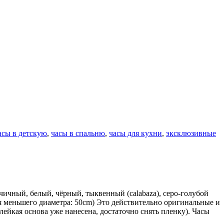
асы в детскую
,
часы в спальню
,
часы для кухни
,
эксклюзивные
орчичный, белый, чёрный, тыквенный (calabaza), серо-голубой
я меньшего диаметра: 50cm) Это действительно оригинальные и
лейкая основа уже нанесена, достаточно снять пленку). Часы