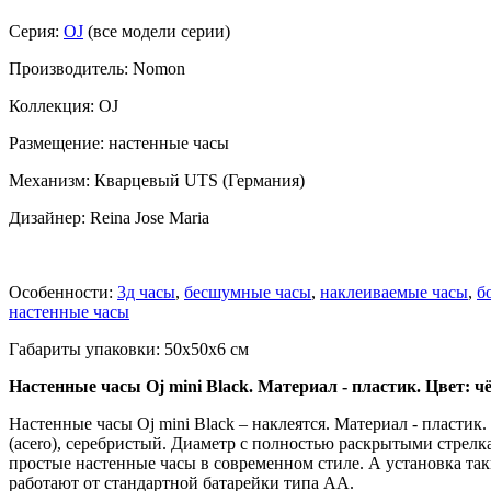
Серия:
OJ
(все модели серии)
Производитель: Nomon
Коллекция: OJ
Размещение: настенные часы
Механизм: Кварцевый UTS (Германия)
Дизайнер: Reina Jose Maria
Особенности:
3д часы
,
бесшумные часы
,
наклеиваемые часы
,
б
настенные часы
Габариты упаковки: 50x50x6 см
Настенные часы Oj mini Black. Материал - пластик. Цвет: ч
Настенные часы Oj mini Black – наклеятся. Материал - пластик.
(acero), серебристый. Диаметр с полностью раскрытыми стрел
простые настенные часы в современном стиле. А установка таки
работают от стандартной батарейки типа АА.