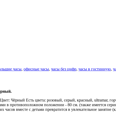
ольшие часы
,
офисные часы
,
часы без цифр
,
часы в гостинную
,
ч
ёрный.
 Цвет: Чёрный Есть цвета: розовый, серый, красный, ultramar, г
ками в противоположном положении - 80 см. (также имеется сери
х часов вместе с детьми превратится в увлекательное занятие (к