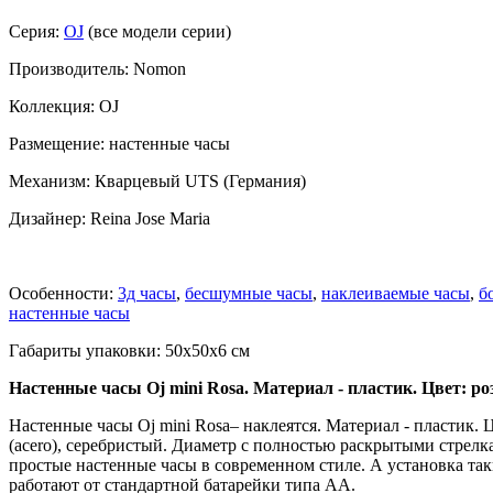
Серия:
OJ
(все модели серии)
Производитель: Nomon
Коллекция: OJ
Размещение: настенные часы
Механизм: Кварцевый UTS (Германия)
Дизайнер: Reina Jose Maria
Особенности:
3д часы
,
бесшумные часы
,
наклеиваемые часы
,
б
настенные часы
Габариты упаковки: 50x50x6 см
Настенные часы Oj mini Rosa. Материал - пластик. Цвет: ро
Настенные часы Oj mini Rosa– наклеятся. Материал - пластик. Ц
(acero), серебристый. Диаметр с полностью раскрытыми стрел
простые настенные часы в современном стиле. А установка таки
работают от стандартной батарейки типа АА.