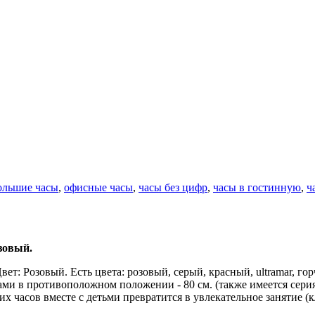
ольшие часы
,
офисные часы
,
часы без цифр
,
часы в гостинную
,
ч
зовый.
вет: Розовый. Есть цвета: розовый, серый, красный, ultramar, г
ками в противоположном положении - 80 см. (также имеется сери
х часов вместе с детьми превратится в увлекательное занятие (к