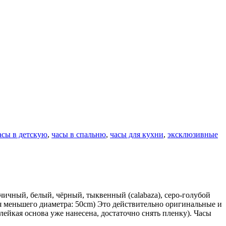
асы в детскую
,
часы в спальню
,
часы для кухни
,
эксклюзивные
орчичный, белый, чёрный, тыквенный (calabaza), серо-голубой
я меньшего диаметра: 50cm) Это действительно оригинальные и
лейкая основа уже нанесена, достаточно снять пленку). Часы