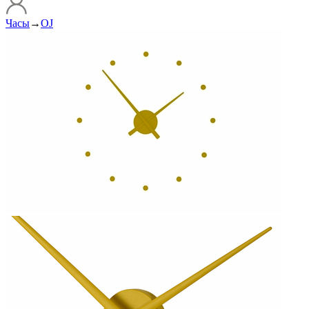
Часы
→
OJ