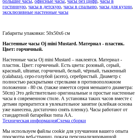
большие часы
,
офисные часы
,
часы без цифр
,
часы в
гостинную
,
часы в детскую
,
часы в спальню
,
часы для кухни
,
эксклюзивные настенные часы
Габариты упаковки: 50x50x6 см
Настенные часы Oj mini Mustard. Материал - пластик.
Цвет: горчичный.
Настенные часы Oj mini Mustard – наклеятся. Материал -
пластик. Цвет: горчичный. Есть цвета: розовый, серый,
красный, ultramar, горчичный, белый, чёрный, тыквенный
(calabaza), серо-голубой (acero), серебристый. Диаметр с
полностью раскрытыми стрелками в противоположном
положении - 80 см. (также имеется серия меньшего диаметра:
50cm) Это действительно оригинальные и простые настенные
часы в современном стиле. А установка таких часов вместе с
детьми превратится в увлекательное занятие (клейкая основа
уже нанесена, достаточно снять пленку). Часы работают от
стандартной батарейки типа АА.
Техническая информация
Схема сборки
Мы используем файлы cookie для улучшения вашего опыта
просмотра веб-страниц, показа персонализированной